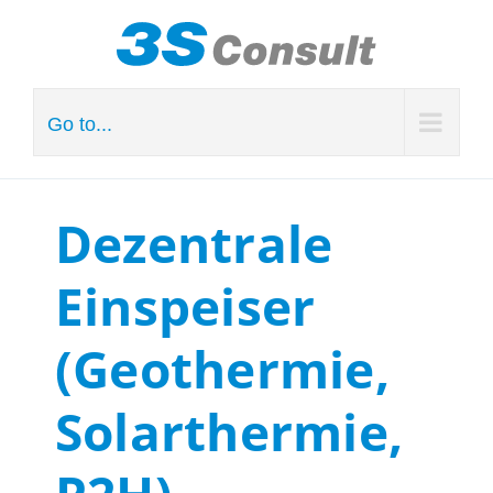
Skip
to
content
Go to...
Dezentrale
Einspeiser
(Geothermie,
Solarthermie,