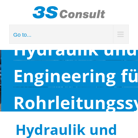
Skip
to
content
Go to...
Hydraulik und
Engineering fü
Rohrleitungs
Hydraulik und